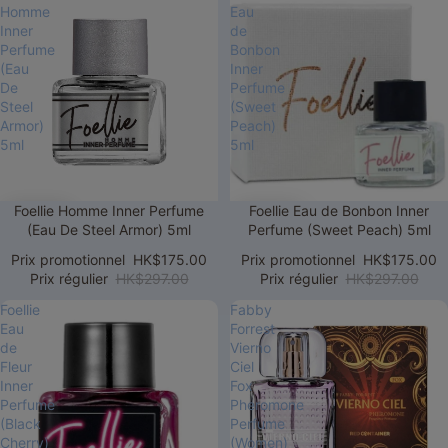
Homme
Eau
Inner
de
Perfume
Bonbon
(Eau
Inner
De
Perfume
Steel
(Sweet
Armor)
Peach)
5ml
5ml
Promotion
Foellie Homme Inner Perfume
Promotion
Foellie Eau de Bonbon Inner
(Eau De Steel Armor) 5ml
Perfume (Sweet Peach) 5ml
Prix promotionnel
HK$175.00
Prix promotionnel
HK$175.00
Prix régulier
HK$297.00
Prix régulier
HK$297.00
Foellie
Fabby
Eau
Forrest
de
Vierno
Fleur
Ciel
Inner
Fox
Perfume
Pheromone
(Black
Perfume
Cherry)
(Women)