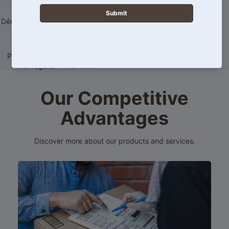
0 avis
Promotion
Enchanteur Romantique
Prix promotionnel
HK$30.00
Déodorant Anti-Transpirant Stick
Prix régulier
HK$79.00
50 g
24 avis
Prix promotionnel
HK$49.00
Prix régulier
HK$79.00
Our Competitive
Advantages
Discover more about our products and services.