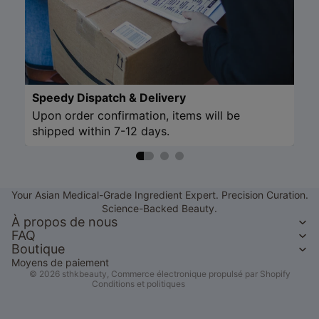
Speedy Dispatch & Delivery
Upon order confirmation, items will be
shipped within 7-12 days.
Politique de remboursement
Politique de confidentialité
Your Asian Medical-Grade Ingredient Expert. Precision Curation.
Conditions d’utilisation
Science-Backed Beauty.
Politique d’expédition
À propos de nous
FAQ
Coordonnées
Boutique
Mentions légales
Moyens de paiement
© 2026
sthkbeauty
,
Commerce électronique propulsé par Shopify
Conditions et politiques