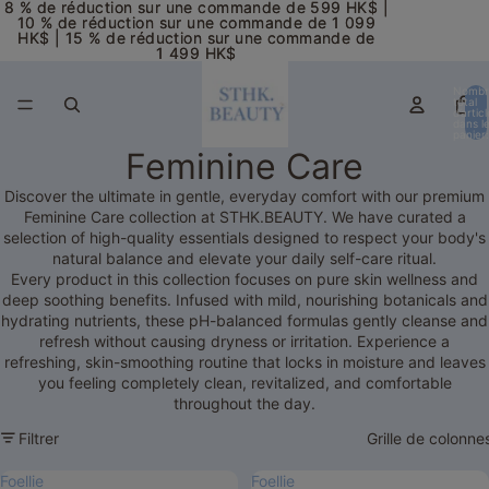
8 % de réduction sur une commande de 599 HK$ |
8 % de réduction sur une commande de 599 HK$ |
10 % de réduction sur une commande de 1 099
10 % de réduction sur une commande de 1 099
HK$ | 15 % de réduction sur une commande de
HK$ | 15 % de réduction sur une commande de
1 499 HK$
1 499 HK$
Nombr
total
d’artic
dans l
panier:
Feminine Care
Discover the ultimate in gentle, everyday comfort with our premium
Feminine Care collection at STHK.BEAUTY. We have curated a
selection of high-quality essentials designed to respect your body's
natural balance and elevate your daily self-care ritual.
Every product in this collection focuses on pure skin wellness and
deep soothing benefits. Infused with mild, nourishing botanicals and
hydrating nutrients, these pH-balanced formulas gently cleanse and
refresh without causing dryness or irritation. Experience a
refreshing, skin-smoothing routine that locks in moisture and leaves
you feeling completely clean, revitalized, and comfortable
throughout the day.
Filtrer
Grille de colonne
Foellie
Foellie