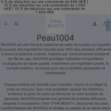
8 % de réduction sur une commande de 599 HK$ |
8 % de réduction sur une commande de 599 HK$ |
10 % de réduction sur une commande de 1 099
10 % de réduction sur une commande de 1 099
HK$ | 15 % de réduction sur une commande de
HK$ | 15 % de réduction sur une commande de
1 499 HK$
1 499 HK$
Nombr
total
d’artic
dans l
panier:
Peau1004
Skin1004 est une marque coréenne de soins de la peau qui exploite
le pouvoir des ingrédients naturels pour offrir des solutions efficaces
à divers problèmes cutanés. Inspirée par l'environnement préservé
de l'île de Jeju, Skin1004 privilégie l'utilisation d'ingrédients
écologiques de haute qualité, notamment son ingrédient phare, la
Centella Asiatica, reconnue pour ses propriétés apaisantes et
cicatrisantes.
Chaque produit est formulé pour hydrater, nourrir et protéger la
peau en douceur. Que vous souhaitiez apaiser les irritations,
améliorer le grain de peau ou retrouver un teint éclatant de
jeunesse, Skin1004 propose une gamme de produits efficaces,
adaptés à vos besoins. Chez STHK.BEAUTY, découvrez les soins
transformateurs de Skin1004 et révélez la beauté de la nature dans