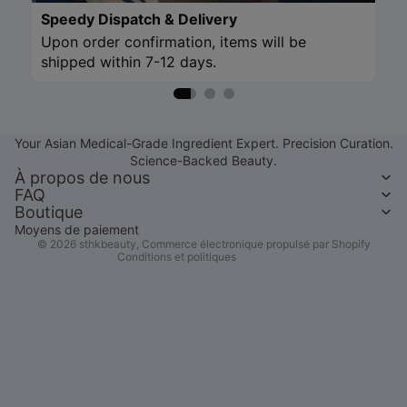
Speedy Dispatch & Delivery
Upon order confirmation, items will be
shipped within 7-12 days.
Politique de remboursement
Politique de confidentialité
Your Asian Medical-Grade Ingredient Expert. Precision Curation.
Conditions d’utilisation
Science-Backed Beauty.
Politique d’expédition
À propos de nous
FAQ
Coordonnées
Boutique
Mentions légales
Moyens de paiement
© 2026
sthkbeauty
,
Commerce électronique propulsé par Shopify
Conditions et politiques