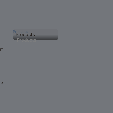
Products
Products
Products
um
ub