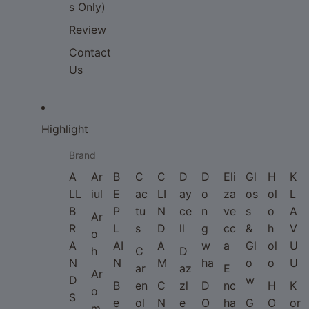
s Only)
Review
Contact
Us
Highlight
Brand
A
Ar
B
C
C
D
D
Eli
Gl
H
K
LL
iul
E
ac
LI
ay
o
za
os
ol
L
B
P
tu
N
ce
n
ve
s
o
A
Ar
R
L
s
D
ll
g
cc
&
h
V
o
A
AI
A
w
a
Gl
ol
U
h
C
D
N
N
M
ha
o
o
U
ar
az
E
Ar
D
w
B
en
C
zl
D
nc
H
K
o
S
e
ol
N
e
O
ha
G
O
or
m