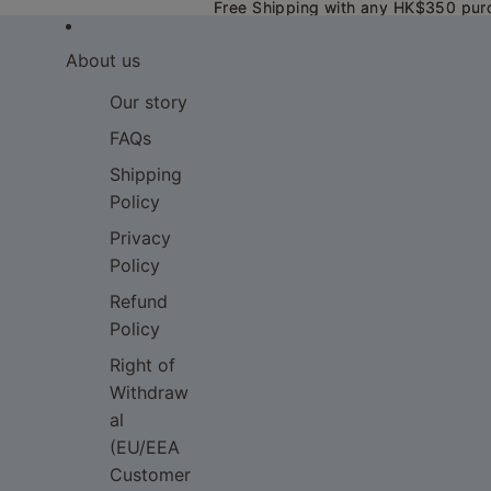
Free Shipping with any HK$350 pur
Free Shipping with any HK$350 pur
About us
Our story
FAQs
Shipping
Policy
Privacy
Policy
Refund
Policy
Right of
Withdraw
al
(EU/EEA
Customer