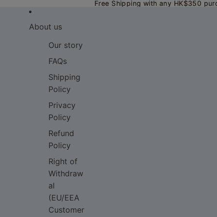
Free Shipping with any HK$350 pur
Free Shipping with any HK$350 pur
About us
Our story
FAQs
Shipping
Policy
Privacy
Policy
Refund
Policy
Right of
Withdraw
al
(EU/EEA
Customer