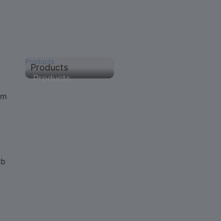
Products
Products
Products
um
ub