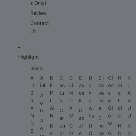
s Only)
Review
Contact
Us
Highlight
Brand
A
Ar
B
C
C
D
D
Eli
Gl
H
K
LL
iul
E
ac
LI
ay
o
za
os
ol
L
B
P
tu
N
ce
n
ve
s
o
A
Ar
R
L
s
D
ll
g
cc
&
h
V
o
A
AI
A
w
a
Gl
ol
U
h
C
D
N
N
M
ha
o
o
U
ar
az
E
Ar
D
w
B
en
C
zl
D
nc
H
K
o
S
e
ol
N
e
O
ha
G
O
or
m